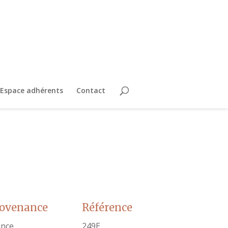
Espace adhérents
Contact
rovenance
Référence
ance
249E