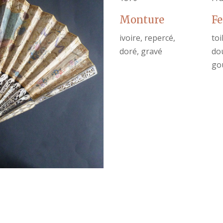
Monture
Fe
ivoire, repercé,
toi
doré, gravé
dou
gou