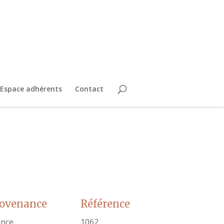
Espace adhérents
Contact
rovenance
Référence
ance
1062