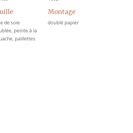
uille
Montage
le de soie
doublé papier
blée, peinte à la
ache, paillettes