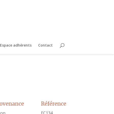
Espace adhérents
Contact
rovenance
Référence
pon
EC134